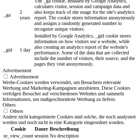
The _ga cookie, installed by Google Analytics,
calculates visitor, session and campaign data and
2
also keeps track of site usage for the site's analytics
_ga
years
report. The cookie stores information anonymously
and assigns a randomly generated number to
recognize unique visitors.
Installed by Google Analytics, _gid cookie stores
information on how visitors use a website, while
also creating an analytics report of the website's
_gid
1 day
performance. Some of the data that are collected
include the number of visitors, their source, and the
pages they visit anonymously.
Advertisement
Advertisement
Werbe-Cookies werden verwendet, um Besuchern relevante
Werbung und Marketing-Kampagnen anzubieten. Diese Cookies
verfolgen Besucher auf verschiedenen Websites und sammeln
Informationen, um maßgeschneiderte Werbung zu liefern.
Others
Others
Andere nicht kategorisierte Cookies sind solche, die noch analysiert
werden und noch nicht in eine Kategorie eingeordnet wurden.
Cookie
Dauer
Beschreibung
nr_view_count
session
No description