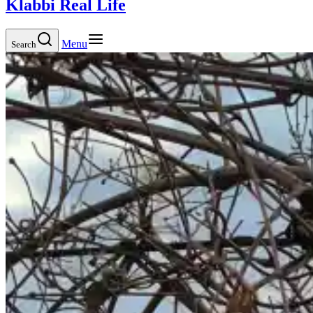
Klabbi Real Life
Menu
Search