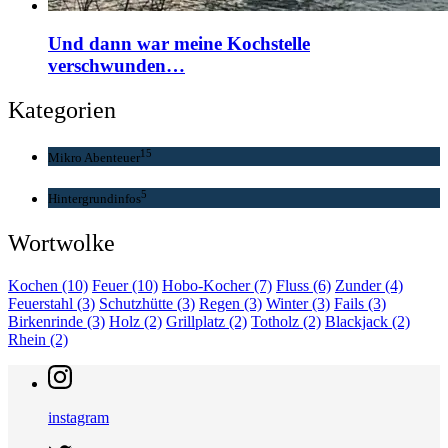
Und dann war meine Kochstelle
verschwunden…
Kategorien
15
Mikro Abenteuer
5
Hintergrundinfos
Wortwolke
Kochen
(10)
Feuer
(10)
Hobo-Kocher
(7)
Fluss
(6)
Zunder
(4)
Feuerstahl
(3)
Schutzhütte
(3)
Regen
(3)
Winter
(3)
Fails
(3)
Birkenrinde
(3)
Holz
(2)
Grillplatz
(2)
Totholz
(2)
Blackjack
(2)
Rhein
(2)
instagram